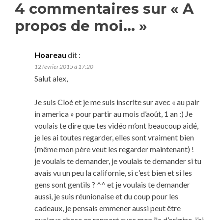
4 commentaires sur «
A
propos de moi…
»
Hoareau
dit :
12 février 2015 à 17:20
Salut alex,
Je suis Cloé et je me suis inscrite sur avec « au pair
in america » pour partir au mois d’août, 1 an :) Je
voulais te dire que tes vidéo m’ont beaucoup aidé,
je les ai toutes regarder, elles sont vraiment bien
(même mon père veut les regarder maintenant) !
je voulais te demander, je voulais te demander si tu
avais vu un peu la californie, si c’est bien et si les
gens sont gentils ? ^^ et je voulais te demander
aussi, je suis réunionaise et du coup pour les
cadeaux, je pensais emmener aussi peut être
quelque chose en rapport avec mon île d’origine, j’ai