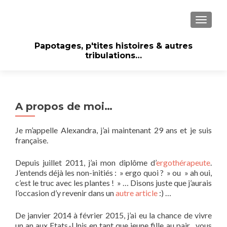
AFFICH
Papotages, p'tites histoires & autres
tribulations…
A propos de moi…
Je m’appelle Alexandra, j’ai maintenant 29 ans et je suis
française.
Depuis juillet 2011, j’ai mon diplôme d’
ergothérapeute
.
J’entends déjà les non-initiés : » ergo quoi ? » ou » ah oui,
c’est le truc avec les plantes ! » … Disons juste que j’aurais
l’occasion d’y revenir dans un
autre article
:) …
De janvier 2014 à février 2015, j’ai eu la chance de vivre
un an aux Etats-Unis en tant que jeune fille au pair , vous