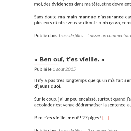
moi, des
évidences
dans ma tête, et ne devraient
Sans doute
ma main manque d’assurance
car
plusieurs d’entre vous se diront : »
oh ça va
, com
Publié dans
Trucs de filles
Laisser un commentair
« Ben oui, t’es vieille. »
Publié le
1 août 2015
Il n’y a pas très longtemps quelqu’un m’a fait
sé
d’jeuns quoi.
Sur le coup, j’ai un peu encaissé, surtout quand j
accolade n’est venue dédramatiser la sentence, auc
Bim,
t’es vieille, meuf
! 27 piges !
[…]
Publié dans
Trucs de filles
2 commentaires