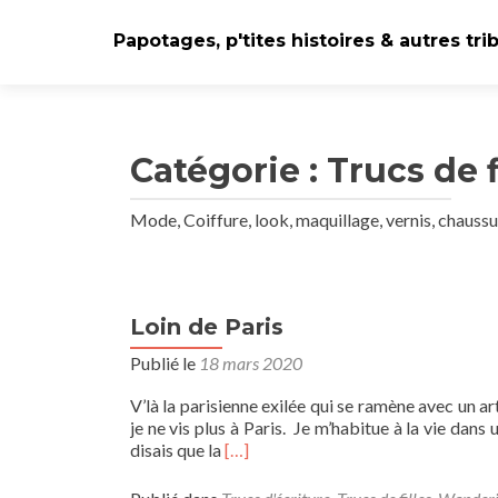
Papotages, p'tites histoires & autres tri
Catégorie :
Trucs de f
Mode, Coiffure, look, maquillage, vernis, chauss
Loin de Paris
Navigation
Publié le
18 mars 2020
des
articles
V’là la parisienne exilée qui se ramène avec un ar
je ne vis plus à Paris. Je m’habitue à la vie dans 
En
disais que la
[…]
savoir
plus