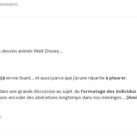
entaires
s dessins animés Walt Disney…
éjà
en me lisant… et aussi parce que j’ai une répartie
à pleurer
.
ns une grande discussion au sujet du
formatage des individus
vions encoder des abérations longtemps dans nos méninges…
(Amis
e