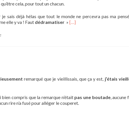
 qu’être cela, pour tout un chacun.
 je sais déjà hélas que tout le monde ne percevra pas ma pens
me elle y va ! Faut
dédramatiser
»
[…]
e
rieusement
remarqué que je vieillissais, que ça y est,
j’étais vieil
’ai bien compris que la remarque n’était
pas une boutade
, aucune 
un rire n’a fusé pour alléger le couperet.