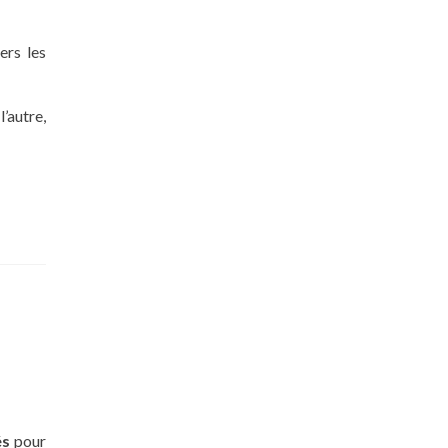
ers les
’autre,
és
pour