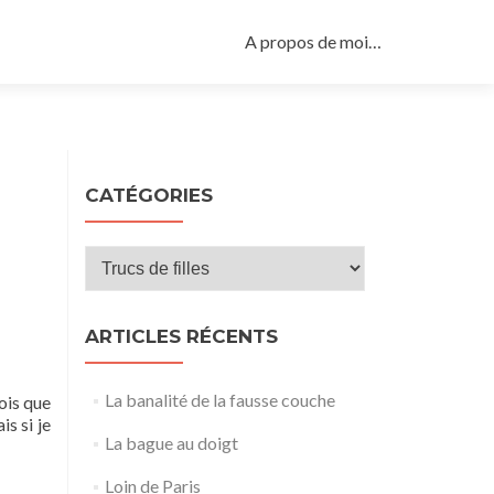
Aller
au
A propos de moi…
contenu
principal
CATÉGORIES
Catégories
ARTICLES RÉCENTS
La banalité de la fausse couche
ois que
is si je
La bague au doigt
Loin de Paris