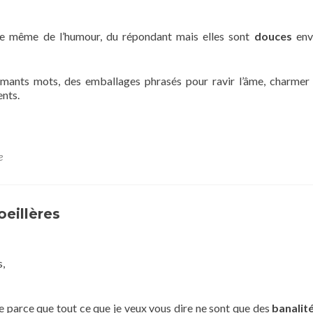
 de même de l’humour, du répondant mais elles sont
douces
env
rmants mots, des emballages phrasés pour ravir l’âme, charmer l
ents.
e
oeillères
s,
re parce que tout ce que je veux vous dire ne sont que des
banalit