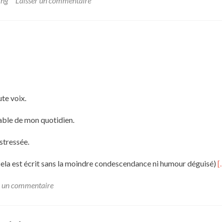
ing
Laisser un commentaire
te voix.
éable de mon quotidien.
s stressée.
ela est écrit sans la moindre condescendance ni humour déguisé)
[
r un commentaire