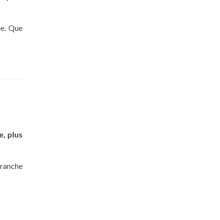
ée. Que
le, plus
franche