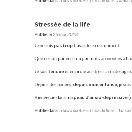
Publié dans
Trucs d'écriture
,
Trucs de filles
,
Wander
surLoin
de
Paris
Stressée de la life
Publié le
26 mai 2018
Je ne suis
pas trop
bavarde en ce moment.
Que ce soit par écrit ou par mots prononcés à hau
Je suis
tendue
et en proie au stress, ami désagr
Depuis des années,
depuis mon enfance
, je sui
Bienvenue dans ma
peau d’anxio-dépressive
(c
Publié dans
Trucs d'écriture
,
Trucs de filles
Laisse