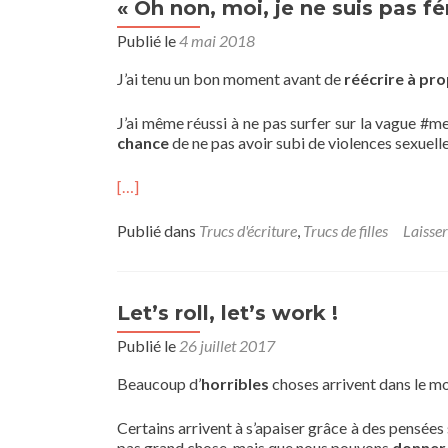
« Oh non, moi, je ne suis pas fé
Publié le
4 mai 2018
J’ai tenu un bon moment avant de
réécrire à pr
J’ai même réussi à ne pas surfer sur la vague #met
chance
de ne pas avoir subi de violences sexuelle
[…]
Publié dans
Trucs d'écriture
,
Trucs de filles
Laisse
Let’s roll, let’s work !
Publié le
26 juillet 2017
Beaucoup d’
horribles
choses arrivent dans le m
Certains arrivent à s’apaiser grâce à des pensées 
pas grand chose, mais que nous pouvons
donner 