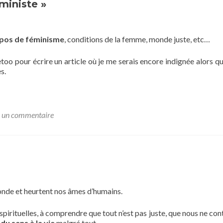
ministe »
opos de féminisme
, conditions de la femme, monde juste, etc…
oo pour écrire un article où je me serais encore indignée alors que 
s.
r un commentaire
onde et heurtent nos âmes d’humains.
spirituelles, à comprendre que tout n’est pas juste, que nous ne con
du sens à la vie
malgré tout.