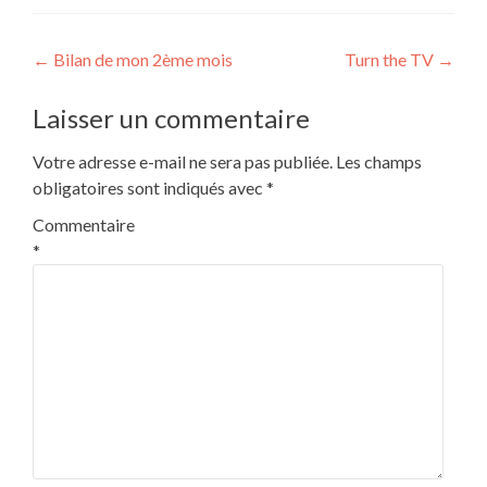
Navigation
←
Bilan de mon 2ème mois
Turn the TV
→
de
Laisser un commentaire
l’article
Votre adresse e-mail ne sera pas publiée.
Les champs
obligatoires sont indiqués avec
*
Commentaire
*