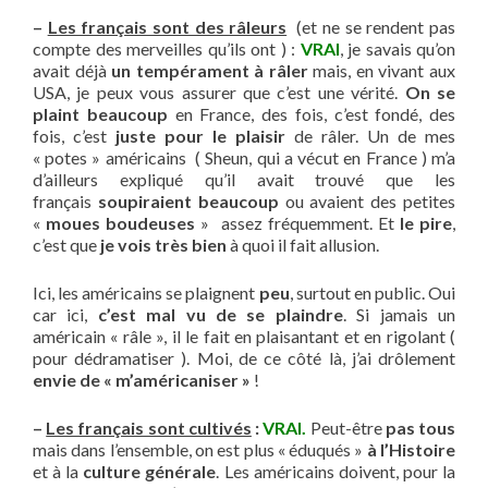
–
Les français sont des râleurs
(et ne se rendent pas
compte des merveilles qu’ils ont ) :
VRAI
, je savais qu’on
avait déjà
un tempérament à râler
mais, en vivant aux
USA, je peux vous assurer que c’est une vérité.
On se
plaint beaucoup
en France, des fois, c’est fondé, des
fois, c’est
juste pour le plaisir
de râler. Un de mes
« potes » américains ( Sheun, qui a vécut en France ) m’a
d’ailleurs expliqué qu’il avait trouvé que les
français
soupiraient beaucoup
ou avaient des petites
«
moues boudeuses
» assez fréquemment. Et
le pire
,
c’est que
je vois très bien
à quoi il fait allusion.
Ici, les américains se plaignent
peu
, surtout en public. Oui
car ici,
c’est mal vu de se plaindre
. Si jamais un
américain « râle », il le fait en plaisantant et en rigolant (
pour dédramatiser ). Moi, de ce côté là, j’ai drôlement
envie de « m’américaniser »
!
–
Les français sont cultivés
:
VRAI.
Peut-être
pas tous
mais dans l’ensemble, on est plus « éduqués »
à l’Histoire
et à la
culture générale
. Les américains doivent, pour la