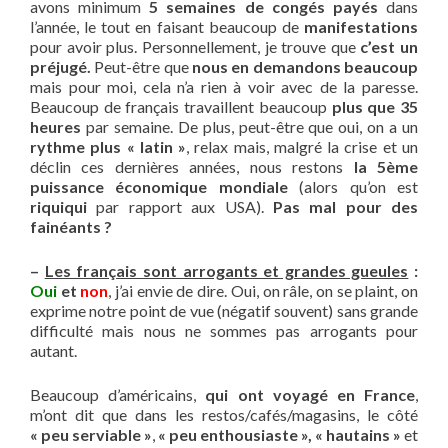
avons minimum
5 semaines de congés payés
dans
l’année, le tout en faisant beaucoup de
manifestations
pour avoir plus. Personnellement, je trouve que
c’est un
préjugé.
Peut-être que
nous en demandons beaucoup
mais pour moi, cela n’a rien à voir avec de la paresse.
Beaucoup de français travaillent beaucoup
plus que 35
heures
par semaine. De plus, peut-être que oui, on a un
rythme plus « latin »
, relax mais, malgré la crise et un
déclin ces dernières années, nous restons
la 5ème
puissance économique mondiale
(alors qu’on est
riquiqui
par rapport aux USA).
Pas mal pour des
fainéants ?
–
Les français sont arrogants et grandes gueules
:
Oui
et
non
, j’ai envie de dire. Oui, on râle, on se plaint, on
exprime notre point de vue (négatif souvent) sans grande
difficulté mais nous ne sommes pas arrogants pour
autant.
Beaucoup d’américains,
qui ont voyagé en France
,
m’ont dit que dans les restos/cafés/magasins, le côté
« peu serviable »
,
« peu enthousiaste », « hautains »
et