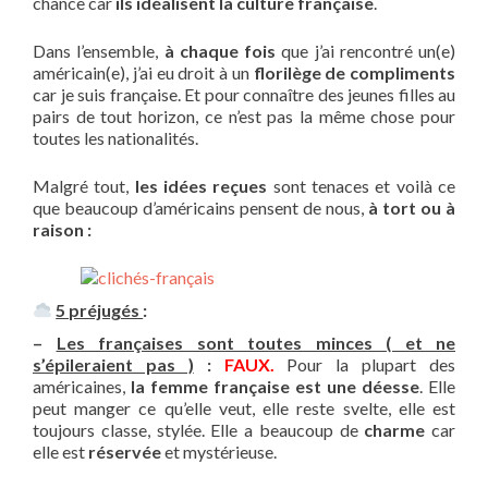
chance car
ils idéalisent la culture française
.
Dans l’ensemble,
à chaque fois
que j’ai rencontré un(e)
américain(e), j’ai eu droit à un
florilège de compliments
car je suis française. Et pour connaître des jeunes filles au
pairs de tout horizon, ce n’est pas la même chose pour
toutes les nationalités.
Malgré tout,
les idées reçues
sont tenaces et voilà ce
que beaucoup d’américains pensent de nous,
à tort ou à
raison :
5 préjugés
:
–
Les françaises sont toutes minces ( et ne
s’épileraient pas )
:
FAUX.
Pour la plupart des
américaines,
la femme française est une déesse
. Elle
peut manger ce qu’elle veut, elle reste svelte, elle est
toujours classe, stylée. Elle a beaucoup de
charme
car
elle est
réservée
et mystérieuse.