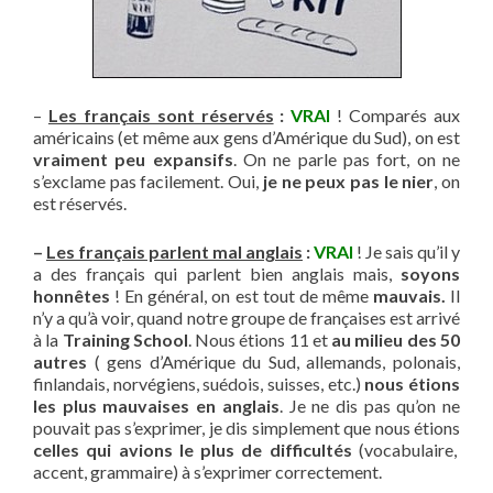
–
Les français sont réservés
:
VRAI
! Comparés aux
américains (et même aux gens d’Amérique du Sud), on est
vraiment peu expansifs
. On ne parle pas fort, on ne
s’exclame pas facilement. Oui,
je ne peux pas le nier
, on
est réservés.
–
Les français parlent mal anglais
:
VRAI
! Je sais qu’il y
a des français qui parlent bien anglais mais,
soyons
honnêtes
! En général, on est tout de même
mauvais.
Il
n’y a qu’à voir, quand notre groupe de françaises est arrivé
à la
Training School
. Nous étions 11 et
au milieu des 50
autres
( gens d’Amérique du Sud, allemands, polonais,
finlandais, norvégiens, suédois, suisses, etc.)
nous étions
les plus mauvaises en anglais
. Je ne dis pas qu’on ne
pouvait pas s’exprimer, je dis simplement que nous étions
celles qui avions le plus de difficultés
(vocabulaire,
accent, grammaire) à s’exprimer correctement.