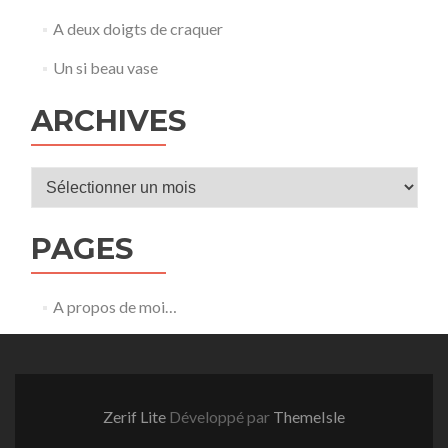
A deux doigts de craquer
Un si beau vase
ARCHIVES
Archives
PAGES
A propos de moi…
Zerif Lite
Développé par
ThemeIsle