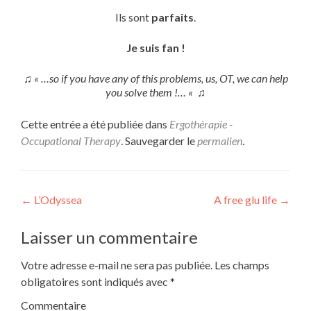
Ils sont
parfaits
.
Je suis fan !
♫
« …so if you have any of this problems, us, OT, we can help
you solve them !… «
♫
Cette entrée a été publiée dans
Ergothérapie -
Occupational Therapy
. Sauvegarder le
permalien
.
Navigation
←
L’Odyssea
A free glu life
→
de
Laisser un commentaire
l’article
Votre adresse e-mail ne sera pas publiée.
Les champs
obligatoires sont indiqués avec
*
Commentaire