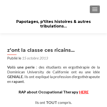
AFFICH
Papotages, p'tites histoires & autres
tribulations…
z’ont la classe ces ricains…
Publié le
15 octobre 2013
V
oi
là
une perle
: des étudiants en ergothérapie de la
Dominican University de Californie ont eu une idée
GENIALE
. Ils ont expliqué la profession d’ergothérapeute
en
rapant
.
RAP about Occupational Therapy
HERE
Ils ont
TOUT
compris.