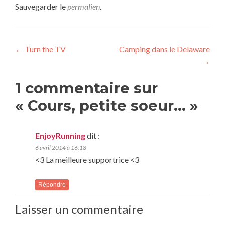
Sauvegarder le
permalien
.
Navigation
←
Turn the TV
Camping dans le Delaware
→
de
l’article
1 commentaire sur
«
Cours, petite soeur…
»
EnjoyRunning
dit :
6 avril 2014 à 16:18
<3 La meilleure supportrice <3
Répondre
Laisser un commentaire