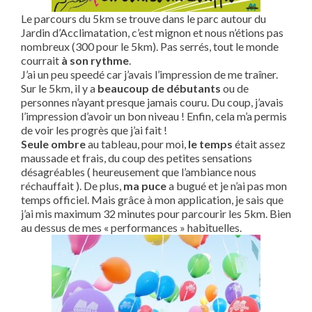
Le parcours du 5km se trouve dans le parc autour du
Jardin d’Acclimatation, c’est mignon et nous n’étions pas
nombreux (300 pour le 5km). Pas serrés, tout le monde
courrait
à son rythme
.
J’ai un peu speedé car j’avais l’impression de me traîner.
Sur le 5km, il y a
beaucoup de débutants
ou de
personnes n’ayant presque jamais couru. Du coup, j’avais
l’impression d’avoir un bon niveau ! Enfin, cela m’a permis
de voir les progrès que j’ai fait !
Seule ombre
au tableau, pour moi,
le temps
était assez
maussade et frais, du coup des petites sensations
désagréables ( heureusement que l’ambiance nous
réchauffait ). De plus,
ma puce
a bugué et je n’ai pas mon
temps officiel. Mais grâce à mon application, je sais que
j’ai mis maximum 32 minutes pour parcourir les 5km. Bien
au dessus de mes « performances » habituelles.