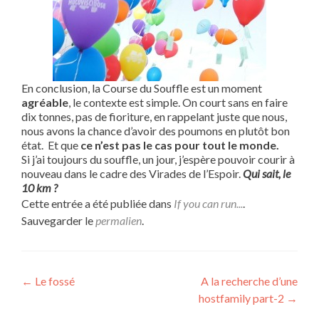
En conclusion, la Course du Souffle est un moment
agréable
, le contexte est simple. On court sans en faire
dix tonnes, pas de fioriture, en rappelant juste que nous,
nous avons la chance d’avoir des poumons en plutôt bon
état. Et que
ce n’est pas le cas pour tout le monde.
Si j’ai toujours du souffle, un jour, j’espère pouvoir courir à
nouveau dans le cadre des Virades de l’Espoir.
Qui sait, le
10 km ?
Cette entrée a été publiée dans
If you can run...
.
Sauvegarder le
permalien
.
Navigation
←
Le fossé
A la recherche d’une
hostfamily part-2
→
de