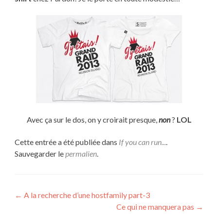
Avec ça sur le dos, on y croirait presque,
non
?
LOL
Cette entrée a été publiée dans
If you can run...
.
Sauvegarder le
permalien
.
Navigation
←
A la recherche d’une hostfamily part-3
Ce qui ne manquera pas
→
de