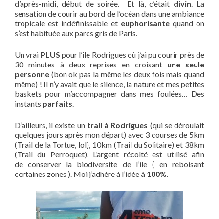
d’après-midi, début de soirée. Et là, c’était
divin
. La
sensation de courir au bord de l’océan dans une ambiance
tropicale est indéfinissable et
euphorisante
quand on
s’est habituée aux parcs gris de Paris.
Un vrai
PLUS
pour l’île Rodrigues où j’ai pu courir près de
30 minutes à deux reprises en croisant
une seule
personne
(bon ok pas la même les deux fois mais quand
même) ! Il n’y avait que le silence, la nature et mes petites
baskets pour m’accompagner dans mes foulées… Des
instants
parfaits
.
D’ailleurs, il existe un
trail à Rodrigues
(qui se déroulait
quelques jours après mon départ) avec 3 courses de 5km
(Trail de la Tortue, lol), 10km (Trail du Solitaire) et 38km
(Trail du Perroquet). L’argent récolté est utilisé afin
de conserver la biodiversite de l’ile ( en reboisant
certaines zones ). Moi j’adhère à l’idée
à 100%
.