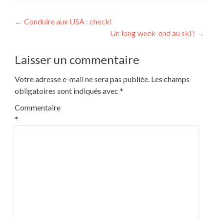
Navigation
←
Conduire aux USA : check!
Un long week-end au ski !
→
de
l’article
Laisser un commentaire
Votre adresse e-mail ne sera pas publiée.
Les champs
obligatoires sont indiqués avec
*
Commentaire
*