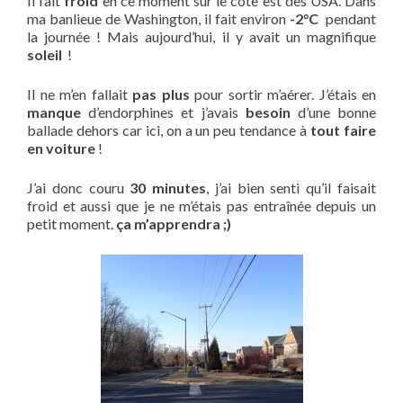
Il fait
froid
en ce moment sur le côte est des USA. Dans
ma banlieue de Washington, il fait environ
-2°C
pendant
la journée ! Mais aujourd’hui, il y avait un magnifique
soleil
!
Il ne m’en fallait
pas plus
pour sortir m’aérer. J’étais en
manque
d’endorphines et j’avais
besoin
d’une bonne
ballade dehors car ici, on a un peu tendance à
tout faire
en voiture
!
J’ai donc couru
30 minutes
, j’ai bien senti qu’il faisait
froid et aussi que je ne m’étais pas entraînée depuis un
petit moment.
ça m’apprendra ;)