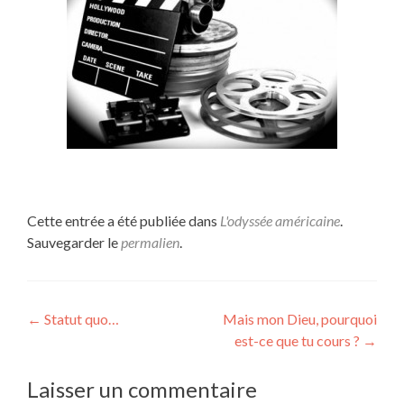
Cette entrée a été publiée dans
L'odyssée américaine
.
Sauvegarder le
permalien
.
Navigation
←
Statut quo…
Mais mon Dieu, pourquoi
est-ce que tu cours ?
→
de
l’article
Laisser un commentaire