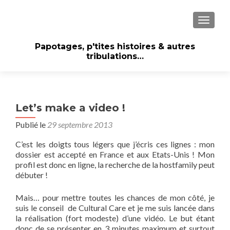
AFFICH
Papotages, p'tites histoires & autres
tribulations…
Let’s make a video !
Publié le
29 septembre 2013
C’est les doigts tous légers que j’écris ces lignes : mon
dossier est accepté en France et aux Etats-Unis ! Mon
profil est donc en ligne, la recherche de la hostfamily peut
débuter !
Mais… pour mettre toutes les chances de mon côté, je
suis le conseil de Cultural Care et je me suis lancée dans
la réalisation (fort modeste) d’une vidéo. Le but étant
donc de se présenter en 3 minutes maximum et surtout