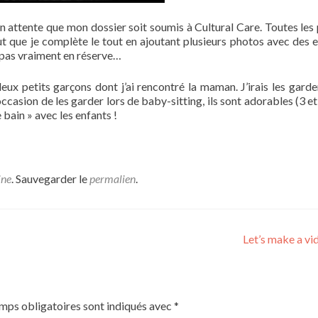
 en attente que mon dossier soit soumis à Cultural Care.
Toutes les 
ut que je complète le tout en ajoutant plusieurs photos avec des e
ai pas vraiment en réserve…
x petits garçons dont j’ai rencontré la maman. J’irais les garde
’occasion de les garder lors de baby-sitting, ils sont adorables (3 et
bain » avec les enfants !
ine
. Sauvegarder le
permalien
.
Let’s make a vi
mps obligatoires sont indiqués avec
*