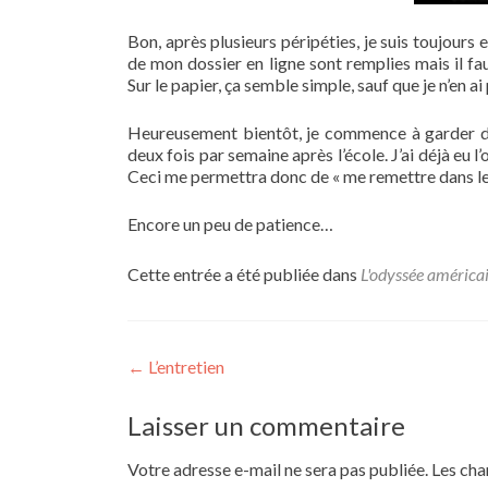
Bon, après plusieurs péripéties, je suis toujours
de mon dossier en ligne sont remplies mais il fa
Sur le papier, ça semble simple, sauf que je n’en 
Heureusement bientôt, je commence à garder deu
deux fois par semaine après l’école. J’ai déjà eu l
Ceci me permettra donc de « me remettre dans le 
Encore un peu de patience…
Cette entrée a été publiée dans
L'odyssée américa
Navigation
←
L’entretien
de
Laisser un commentaire
l’article
Votre adresse e-mail ne sera pas publiée.
Les cha