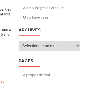
A deux doigts de craquer
parties
nfants.
Un si beau vase
r une à
ARCHIVES
 6 ans).
Archives
PAGES
A propos de moi…
deo !
→