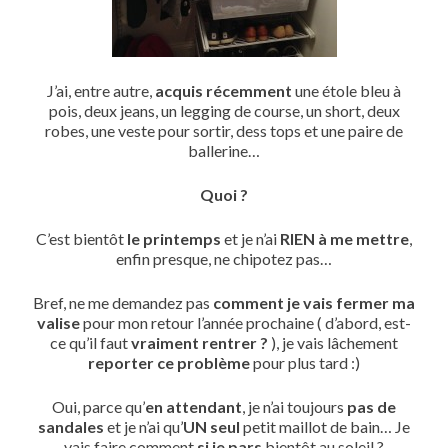
J’ai, entre autre,
acquis récemment
une étole bleu à
pois, deux jeans, un legging de course, un short, deux
robes, une veste pour sortir, dess tops et une paire de
ballerine…
Quoi ?
C’est bientôt
le printemps
et je n’ai
RIEN à me mettre
,
enfin presque, ne chipotez pas…
Bref, ne me demandez pas
comment je vais fermer ma
valise
pour mon retour l’année prochaine ( d’abord, est-
ce qu’il faut
vraiment rentrer ?
), je vais lâchement
reporter ce problème
pour plus tard :)
Oui, parce qu’
en attendant
, je n’ai toujours
pas de
sandales
et je n’ai qu’
UN seul
petit maillot de bain… Je
vais faire comment
si je pars
bientôt au soleil ?