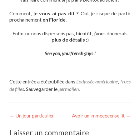
Comment,
je vous ai pas dit ?
Oui, je risque de partir
prochainement
en Floride
.
Enfin, ne nous dispersons pas, bientôt, j’vous donnerais
plus de détails
;)
See you, you french guys !
Cette entrée a été publiée dans
L'odyssée américaine
,
Trucs
de filles
. Sauvegarder le
permalien
.
Navigation
←
Un jour particulier
Avoir un immeeeeense lit
→
de
Laisser un commentaire
l’article