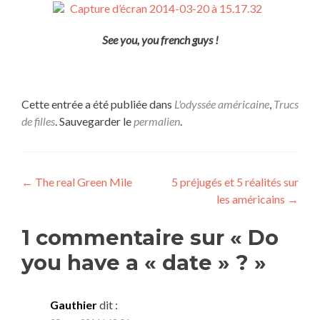
See you, you french guys !
Cette entrée a été publiée dans
L'odyssée américaine
,
Trucs
de filles
. Sauvegarder le
permalien
.
Navigation
←
The real Green Mile
5 préjugés et 5 réalités sur
les américains
→
de
l’article
1 commentaire sur «
Do
you have a « date » ?
»
Gauthier
dit :