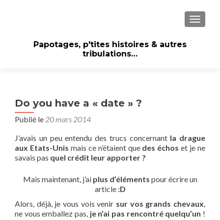
AFFICH
Papotages, p'tites histoires & autres
tribulations…
Do you have a « date » ?
Publié le
20 mars 2014
J’avais un peu entendu des trucs concernant
la drague
aux Etats-Unis
mais ce n’étaient que
des échos
et je ne
savais pas
quel crédit leur apporter ?
Mais maintenant, j’ai
plus d’éléments
pour écrire un
article
:D
Alors, déjà, je vous vois venir
sur vos grands chevaux
,
ne vous emballez pas,
je n’ai pas rencontré quelqu’un
!