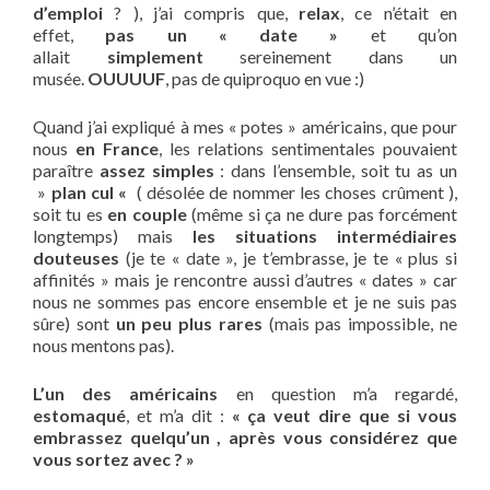
d’emploi
? ), j’ai compris que,
relax
, ce n’était en
effet,
pas un « date »
et qu’on
allait
simplement
sereinement dans un
musée.
OUUUUF
, pas de quiproquo en vue :)
Quand j’ai expliqué à mes « potes » américains, que pour
nous
en France
, les relations sentimentales pouvaient
paraître
assez simples
: dans l’ensemble, soit tu as un
»
plan cul «
( désolée de nommer les choses crûment ),
soit tu es
en couple
(même si ça ne dure pas forcément
longtemps) mais
les situations intermédiaires
douteuses
(je te « date », je t’embrasse, je te « plus si
affinités » mais je rencontre aussi d’autres « dates » car
nous ne sommes pas encore ensemble et je ne suis pas
sûre) sont
un peu plus rares
(mais pas impossible, ne
nous mentons pas).
L’un des américains
en question m’a regardé,
estomaqué
, et m’a dit :
« ça veut dire que si vous
embrassez quelqu’un , après vous considérez que
vous sortez avec ? »