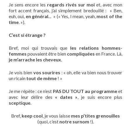
Je sens encore les
regards rivés sur moi
et, avec mon
fort accent français, j’ai simplement bredouillé : » Ben,
euh, oui,
en général.
.. » (« Yes, I mean, yeah,
most of the
time
. »).
C’est si étrange ?
Bref, moi qui trouvais que
les relations hommes-
femmes
pouvaient être bien
compliquées
en France. Là,
je m’arrache les cheveux.
Je vois bien
vos sourires
: « oh, elle va bien nous trouver
un ricain
tout de même
! »
Je me répète : ce n’est
PAS DU TOUT au programme
et
avec leur délire des
« dates »
, je suis encore plus
sceptique
.
Bref,
keep cool
, je vous laisse
mes p’tites grenouilles
(quoi, c’est
notre surnom
!).