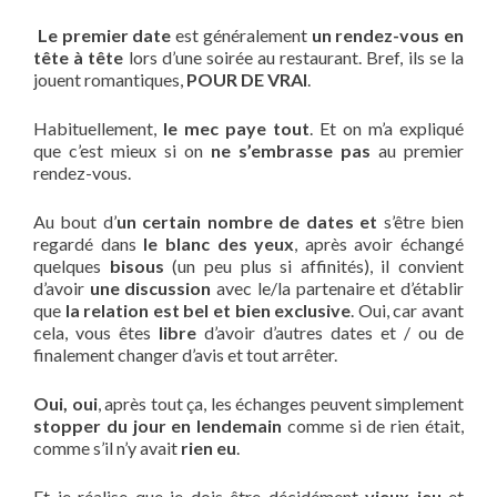
Le premier date
est généralement
un rendez-vous en
tête à tête
lors d’une soirée au restaurant. Bref, ils se la
jouent romantiques,
POUR DE VRAI
.
Habituellement,
le mec paye tout
. Et on m’a expliqué
que c’est mieux si on
ne s’embrasse pas
au premier
rendez-vous.
Au bout d’
un certain nombre de dates et
s’être bien
regardé dans
le blanc des yeux
, après avoir échangé
quelques
bisous
(un peu plus si affinités), il convient
d’avoir
une discussion
avec le/la partenaire et d’établir
que
la relation est bel et bien exclusive
. Oui, car avant
cela, vous êtes
libre
d’avoir d’autres dates et / ou de
finalement changer d’avis et tout arrêter.
Oui, oui
, après tout ça, les échanges peuvent simplement
stopper du jour en lendemain
comme si de rien était,
comme s’il n’y avait
rien eu
.
Et je réalise que je dois être décidément
vieux jeu
et