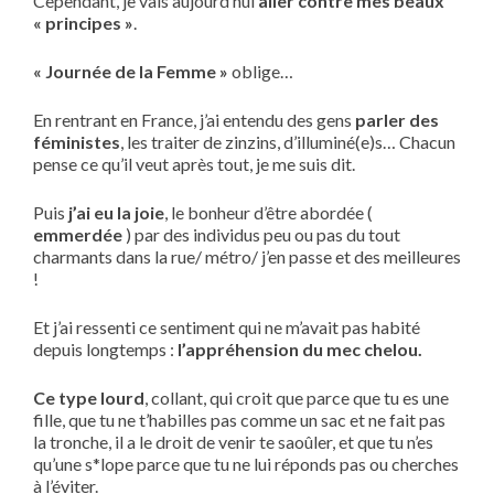
Cependant, je vais aujourd’hui
aller contre mes beaux
« principes »
.
« Journée de la Femme »
oblige…
En rentrant en France, j’ai entendu des gens
parler des
féministes
, les traiter de zinzins, d’illuminé(e)s… Chacun
pense ce qu’il veut après tout, je me suis dit.
Puis
j’ai eu la joie
, le bonheur d’être abordée (
emmerdée
) par des individus peu ou pas du tout
charmants dans la rue/ métro/ j’en passe et des meilleures
!
Et j’ai ressenti ce sentiment qui ne m’avait pas habité
depuis longtemps :
l’appréhension du mec chelou.
Ce type lourd
, collant, qui croit que parce que tu es une
fille, que tu ne t’habilles pas comme un sac et ne fait pas
la tronche, il a le droit de venir te saoûler, et que tu n’es
qu’une s*lope parce que tu ne lui réponds pas ou cherches
à l’éviter.