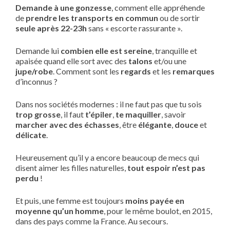
Demande à une gonzesse
, comment elle appréhende
de
prendre les transports en commun
ou de sortir
seule après 22-23h
sans « escorte rassurante ».
Demande lui
combien elle est sereine
, tranquille et
apaisée quand elle sort avec des
talons
et/ou une
jupe/robe
. Comment sont les
regards
et les
remarques
d’inconnus ?
Dans nos sociétés modernes : il ne faut pas que tu sois
trop grosse
, il faut
t’épiler
,
te maquiller
, savoir
marcher avec des échasses
, être
élégante
,
douce
et
délicate
.
Heureusement qu’il y a encore beaucoup de mecs qui
disent aimer les filles naturelles,
tout espoir n’est pas
perdu
!
Et puis, une femme est toujours
moins payée en
moyenne qu’un homme
, pour le même boulot, en 2015,
dans des pays comme la France. Au secours.