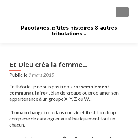
AFFICH
Papotages, p'tites histoires & autres
tribulations…
Et Dieu créa la femme…
Publié le
9 mars 2015
En théorie, je ne suis pas trop «
rassemblement
communautaire
« , élan de groupe ou proclamer son
appartenance à un groupe X, Y, Z ou W…
L’humain change trop dans une vie et il est bien trop
complexe de cataloguer aussi basiquement tout un
chacun.