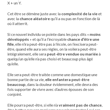
X + un Y.
Cet être se démène juste avec la
complexité de la vie
et
avec la
chance aléatoire
qu’il a ou pas en fonction de là
où il atterrit.
Si ce nouvel individu se pointe dans les pays dits «
moins
développés
» et qu’il a l’incroyable
chance d’être une
fille
, elle n’ira peut-être pas à l’école, on l’excisera peut-
être, quand elle aura ses règles, on la voilera peut-être
intégralement, elle sera
peut-être vendue ou mariée
à
quelqu’un qu’elle n’a pas choisi et beaucoup plus âgé
qu’elle.
Elle sera peut-être traitée comme une domestique une
bonne partie de sa vie,
elle enfantera peut-être
beaucoup
, dans la douleur évidemment, elle devra des
fois supporter de vivre avec d’autres épouses de son
conjoint.
Elle pourra peut-être, si elle n’a
vraiment pas de chance
,
être battue par son mari sans pouvoir protester ( oui car