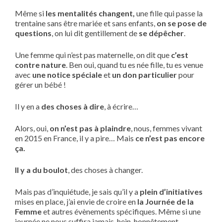
Même si
les mentalités changent,
une fille qui passe la
trentaine sans être mariée et sans enfants,
on se pose de
questions
, on lui dit gentillement de
se dépêcher
.
Une femme qui n’est pas maternelle, on dit que
c’est
contre nature
. Ben oui, quand tu es née fille, tu es venue
avec
une notice spéciale
et
un don particulier
pour
gérer un bébé !
Il y en a
des choses à dire
, à écrire…
Alors, oui,
on n’est pas à plaindre
, nous, femmes vivant
en 2015 en France, il y a pire… Mais
ce n’est pas encore
ça.
Il y a du boulot
, des choses à changer.
Mais pas d’inquiétude, je sais qu’il y a
plein d’initiatives
mises en place, j’ai envie de croire en
la Journée de la
Femme
et autres évènements spécifiques. Même si une
journée ne nous suffira jamais, hein, honnêtement…