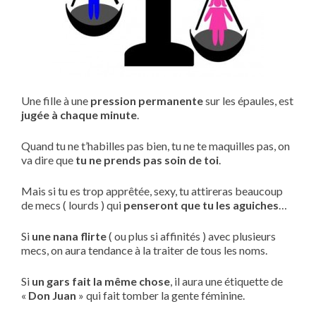
Une fille à une
pression permanente
sur les épaules, est
jugée à chaque minute
.
Quand tu ne t’habilles pas bien, tu ne te maquilles pas, on
va dire que
tu ne prends pas soin de toi
.
Mais si tu es trop apprêtée, sexy, tu attireras beaucoup
de mecs ( lourds ) qui
penseront que tu les aguiches
…
Si
une nana flirte
( ou plus si affinités ) avec plusieurs
mecs, on aura tendance à la traiter de tous les noms.
Si
un gars fait la même chose
, il aura une étiquette de
«
Don Juan
» qui fait tomber la gente féminine.